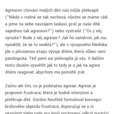
Agresivní chování malých děti nás může překvapit
(“Nikdo v rodině se tak nechová, všichni se máme rádi
a jsme na sebe navzájem laskaví, proč je naše dítě
najednou tak agresivní?”) nebo vystrašit (“Co z něj
vyroste? Bude z něj agresor? Jak ho usměrnit, jak mu
vysvětlit, že se to nedělá?”), ale z vývojového hlediska
jde o přirozenou etapu vývoje dítěte, která vůbec není
patologická. Teď jsem asi překvapila já vás. V dalším
textu zkusím vysvětlit jak to tedy je a jak na agresi
dítěte reagovat, abychom mu pomohli zrát.
Začnu ale tím, co je podstatou agrese. Agrese je
projevem frustrace, která je hodně intenzivní a
přehlcuje dítě. Gordon Neufeld formuloval koncepci
kruhového objezdu frustrace, doporučuji se s ní
seznámit třeba tady pro lepší pochopení odkud pochází