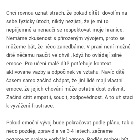
Chci rovnou uznat strach, že pokud dítěti dovolím na
sebe fyzicky útočit, nikdy nezjistí, že je mi to
nepříjemné a nenaučí se respektovat moje hranice.
Nemáme zkušenost s přirozeným vývojem, proto se
můžeme bát, že něco zanedbáme. V praxi není možné
dítě něčemu naučit ve chvíli, když ho ovládají silné
emoce. Pro učení malé dítě potřebuje kontext
aktivované vazby a odpočinek ve vztahu. Navíc dítě
časem samo začíná chápat, že jiní lidé mají vlastní
emoce, že jejich chování může ostatní dost ovlivnit.
Začíná cítit empatii, soucit, zodpovědnost. A to už stačí
k vyvážení frustrace.
Pokud emoční vývoj bude pokračovat podle plánu, tak o
něco později, zpravidla ve 3-4 letech, začneme
pozorovat projevy verbální agrese. Rodiče mohou být