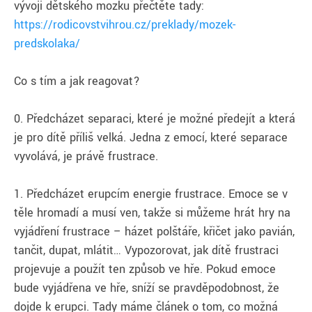
vývoji dětského mozku přečtěte tady:
https://rodicovstvihrou.cz/preklady/mozek-
predskolaka/
Co s tím a jak reagovat?
0. Předcházet separaci, které je možné předejít a která
je pro dítě příliš velká. Jedna z emocí, které separace
vyvolává, je právě frustrace.
1. Předcházet erupcím energie frustrace. Emoce se v
těle hromadí a musí ven, takže si můžeme hrát hry na
vyjádření frustrace – házet polštáře, křičet jako pavián,
tančit, dupat, mlátit… Vypozorovat, jak dítě frustraci
projevuje a použít ten způsob ve hře. Pokud emoce
bude vyjádřena ve hře, sníží se pravděpodobnost, že
dojde k erupci. Tady máme článek o tom, co možná