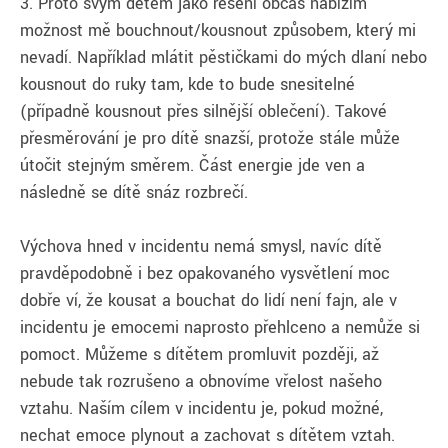
3. Proto svým dětem jako řešení občas nabízím
možnost mě bouchnout/kousnout způsobem, který mi
nevadí. Například mlátit pěstičkami do mých dlaní nebo
kousnout do ruky tam, kde to bude snesitelné
(případně kousnout přes silnější oblečení). Takové
přesměrování je pro dítě snazší, protože stále může
útočit stejným směrem. Část energie jde ven a
následně se dítě snáz rozbrečí.
Výchova hned v incidentu nemá smysl, navíc dítě
pravděpodobně i bez opakovaného vysvětlení moc
dobře ví, že kousat a bouchat do lidí není fajn, ale v
incidentu je emocemi naprosto přehlceno a nemůže si
pomoct. Můžeme s dítětem promluvit později, až
nebude tak rozrušeno a obnovíme vřelost našeho
vztahu. Naším cílem v incidentu je, pokud možné,
nechat emoce plynout a zachovat s dítětem vztah.