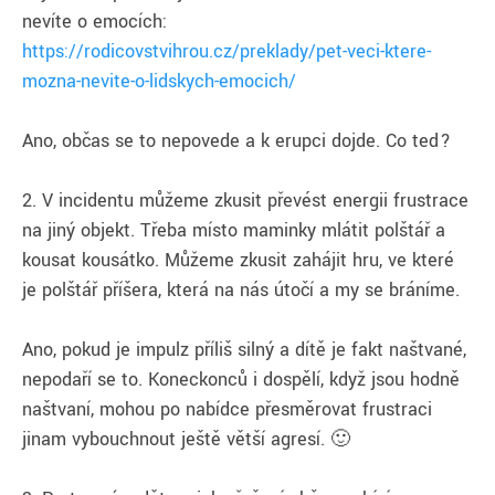
nevíte o emocích:
https://rodicovstvihrou.cz/preklady/pet-veci-ktere-
mozna-nevite-o-lidskych-emocich/
Ano, občas se to nepovede a k erupci dojde. Co teď?
2. V incidentu můžeme zkusit převést energii frustrace
na jiný objekt. Třeba místo maminky mlátit polštář a
kousat kousátko. Můžeme zkusit zahájit hru, ve které
je polštář příšera, která na nás útočí a my se bráníme.
Ano, pokud je impulz příliš silný a dítě je fakt naštvané,
nepodaří se to. Koneckonců i dospělí, když jsou hodně
naštvaní, mohou po nabídce přesměrovat frustraci
jinam vybouchnout ještě větší agresí. 🙂