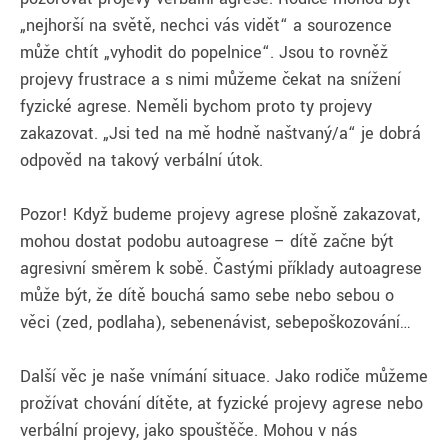
„nejhorší na světě, nechci vás vidět“ a sourozence
může chtít „vyhodit do popelnice“. Jsou to rovněž
projevy frustrace a s nimi můžeme čekat na snížení
fyzické agrese. Neměli bychom proto ty projevy
zakazovat. „Jsi teď na mě hodně naštvaný/a“ je dobrá
odpověď na takový verbální útok.
Pozor! Když budeme projevy agrese plošně zakazovat,
mohou dostat podobu autoagrese – dítě začne být
agresivní směrem k sobě. Častými příklady autoagrese
může být, že dítě bouchá samo sebe nebo sebou o
věci (zeď, podlaha), sebenenávist, sebepoškozování…
Další věc je naše vnímání situace. Jako rodiče můžeme
prožívat chování dítěte, ať fyzické projevy agrese nebo
verbální projevy, jako spouštěče. Mohou v nás