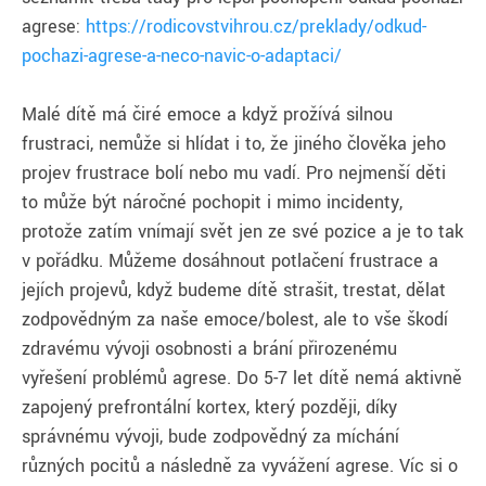
agrese:
https://rodicovstvihrou.cz/preklady/odkud-
pochazi-agrese-a-neco-navic-o-adaptaci/
Malé dítě má čiré emoce a když prožívá silnou
frustraci, nemůže si hlídat i to, že jiného člověka jeho
projev frustrace bolí nebo mu vadí. Pro nejmenší děti
to může být náročné pochopit i mimo incidenty,
protože zatím vnímají svět jen ze své pozice a je to tak
v pořádku. Můžeme dosáhnout potlačení frustrace a
jejích projevů, když budeme dítě strašit, trestat, dělat
zodpovědným za naše emoce/bolest, ale to vše škodí
zdravému vývoji osobnosti a brání přirozenému
vyřešení problémů agrese. Do 5-7 let dítě nemá aktivně
zapojený prefrontální kortex, který později, díky
správnému vývoji, bude zodpovědný za míchání
různých pocitů a následně za vyvážení agrese. Víc si o