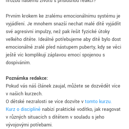
hrozbu našemu životu s příslušnou reakci?
Prvním krokem ke zralému emocionálnímu systému je
vyjádření. Je mnohem snazší nechat malé dítě vyjádřit
své agresivní impulzy, než pak řešit fyzické útoky
velkého dítěte. Ideálně potřebujeme aby dítě bylo dost
emocionálně zralé před nástupem puberty, kdy se věci
ještě víc komplikují záplavou emocí spojenou s
dospíváním.
Poznámka redakce:
Pokud vás náš článek zaujal, můžete se dozvědět více
v našich kurzech.
O dětské nezralosti se více dozvíte v
tomto kurzu.
Kurz o disciplíně
nabízí praktické vodítko, jak reagovat
v různých situacích s dítětem v souladu s jeho
vývojovými potřebami.